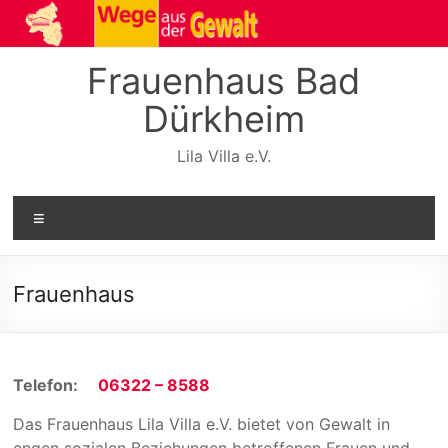
Zum
Inhalt
springen
Frauenhaus Bad
Dürkheim
Lila Villa e.V.
Menü
Frauenhaus
Telefon:
06322 – 8588
Das Frauenhaus Lila Villa e.V. bietet von Gewalt in
engen sozialen Beziehungen betroffenen Frauen und