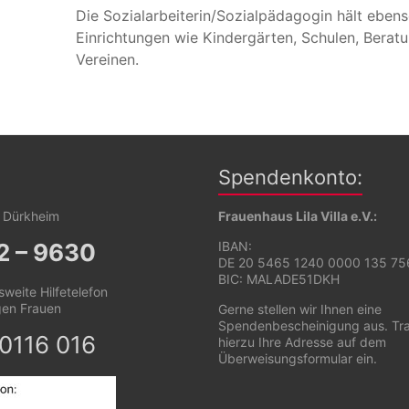
Die Sozialarbeiterin/Sozialpädagogin hält ebens
Einrichtungen wie Kindergärten, Schulen, Berat
Vereinen.
Spendenkonto:
d Dürkheim
Frauenhaus Lila Villa e.V.:
2 – 9630
IBAN:
DE 20 5465 1240 0000 135 75
BIC: MALADE51DKH
weite Hilfetelefon
gen Frauen
Gerne stellen wir Ihnen eine
Spendenbescheinigung aus. Tr
0116 016
hierzu Ihre Adresse auf dem
Überweisungsformular ein.