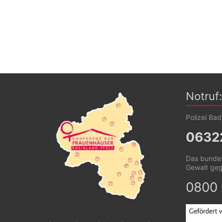
Notruf:
Polizei Ba
0632
Das bundes
Gewalt ge
0800 